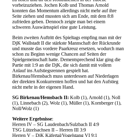
vorbeizuziehen. Jochen Kolb und Thomas Arnold
konnten das Momentum allerdings nicht mehr auf ihre
Seite ziehen und mussten sich am Ende, mit dem 8:8
zufrieden geben. Dennoch zeigte man bei einem
schweren Auswärtsspiel eine gute Leistung.
Beim zweiten Auftritt des Spieltags empfing man mit der
DjK Wallstadt II die stärkste Mannschaft der Rückrunde
und musste das vordere Paarkreuz ersetzen, wodurch man
schon zu Beginn wenige Chancen auf Seiten der
Spielgemeinschaft hatte. Dementsprechend klar ging die
Partie mit 1:9 an die DjK, die sich damit mit vollem
Anlauf ins Aufstiegsrennen gespielt hat.
Birkenau/Hemsbach muss unterdessen auf Niederlagen
der direkten Konkurrenten hoffen und hat den Aufstieg
nicht mehr in der eigenen Hand.
SG Birkenau/Hemsbach II:
Kolb (1), Arnold (1), Noll
(1), Linnebach (2), Wolz (1), Müller (1), Kornberger (1),
Noll/Wolz (1)
Weitere Ergebnisse
:
Herren IV – SG Laudenbach/Sulzbach II 4:9
TSG Lützelsachsen II – Herren III 3:9
Herren V – DjK Käfertal/Vogelstang VI 9:1