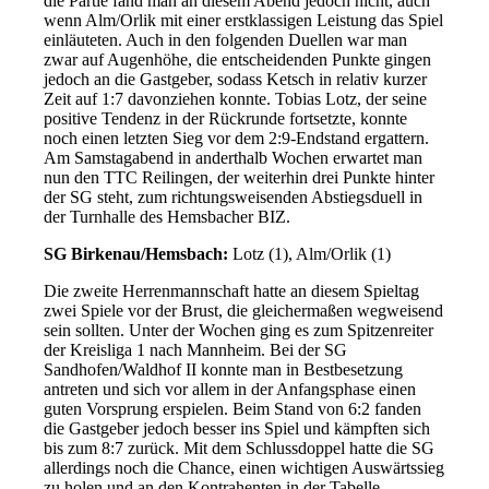
die Partie fand man an diesem Abend jedoch nicht, auch
wenn Alm/Orlik mit einer erstklassigen Leistung das Spiel
einläuteten. Auch in den folgenden Duellen war man
zwar auf Augenhöhe, die entscheidenden Punkte gingen
jedoch an die Gastgeber, sodass Ketsch in relativ kurzer
Zeit auf 1:7 davonziehen konnte. Tobias Lotz, der seine
positive Tendenz in der Rückrunde fortsetzte, konnte
noch einen letzten Sieg vor dem 2:9-Endstand ergattern.
Am Samstagabend in anderthalb Wochen erwartet man
nun den TTC Reilingen, der weiterhin drei Punkte hinter
der SG steht, zum richtungsweisenden Abstiegsduell in
der Turnhalle des Hemsbacher BIZ.
SG Birkenau/Hemsbach:
Lotz (1), Alm/Orlik (1)
Die zweite Herrenmannschaft hatte an diesem Spieltag
zwei Spiele vor der Brust, die gleichermaßen wegweisend
sein sollten. Unter der Wochen ging es zum Spitzenreiter
der Kreisliga 1 nach Mannheim. Bei der SG
Sandhofen/Waldhof II konnte man in Bestbesetzung
antreten und sich vor allem in der Anfangsphase einen
guten Vorsprung erspielen. Beim Stand von 6:2 fanden
die Gastgeber jedoch besser ins Spiel und kämpften sich
bis zum 8:7 zurück. Mit dem Schlussdoppel hatte die SG
allerdings noch die Chance, einen wichtigen Auswärtssieg
zu holen und an den Kontrahenten in der Tabelle