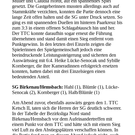
Müller und Claudia Hördt, auf ein spannendes Spiel
gesetzt. Die Gastgeberinnen mussten allerdings auch auf
Stammkräfte verzichten, konnten die Partie dennoch eine
lange Zeit offen halten und die SG unter Druck setzen. So
ging es mit spannenden Duellen im hinteren Paarkreuz bis
zum 3:3 in einem offenen Schlagabtausch hin und her.
Der TTC konnte daraufhin sogar erneut die Führung
übernehmen und stand damit einen Sieg entfernt vom
Punktgewinn. In den letzten drei Einzeln zeigten die
Spielerinnen der Spielgemeinschaft jedoch eine
beeindruckende Leistungssteigerung und sicherten den
Auswärtssieg mit 6:4. Heike Lücke-Senocak und Sybille
Kornberger, die ihre Kameradinnen erfolgreich ersetzen
konnten, hatten dabei mit drei Einzelsiegen einen
bedeutenden Anteil.
SG Birkenau/Hemsbach:
Hahl (1), Blümle (1), Lücke-
Senocak (2), Kornberger (1), Halb/Blümle (1)
Am Abend zuvor, ebenfalls auswärts gegen den 1. TTC
Ketsch II, taten sich die Herren der SG deutlich schwerer.
In der Tabelle der Bezirksliga Nord stand
Birkenau/Hemsbach vor dem Aufeinandertreffen mit
einem Punkt vor dem TTC und hätte sich mit einem Sieg
viel Luft zu den Abstiegsplätzen verschaffen können. In