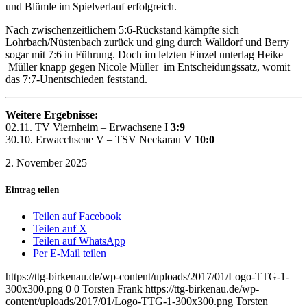
und Blümle im Spielverlauf erfolgreich.
Nach zwischenzeitlichem 5:6-Rückstand kämpfte sich
Lohrbach/Nüstenbach zurück und ging durch Walldorf und Berry
sogar mit 7:6 in Führung. Doch im letzten Einzel unterlag Heike
Müller knapp gegen Nicole Müller im Entscheidungssatz, womit
das 7:7-Unentschieden feststand.
Weitere Ergebnisse:
02.11. TV Viernheim – Erwachsene I
3:9
30.10. Erwacchsene V – TSV Neckarau V
10:0
2. November 2025
Eintrag teilen
Teilen auf Facebook
Teilen auf X
Teilen auf WhatsApp
Per E-Mail teilen
https://ttg-birkenau.de/wp-content/uploads/2017/01/Logo-TTG-1-
300x300.png
0
0
Torsten Frank
https://ttg-birkenau.de/wp-
content/uploads/2017/01/Logo-TTG-1-300x300.png
Torsten