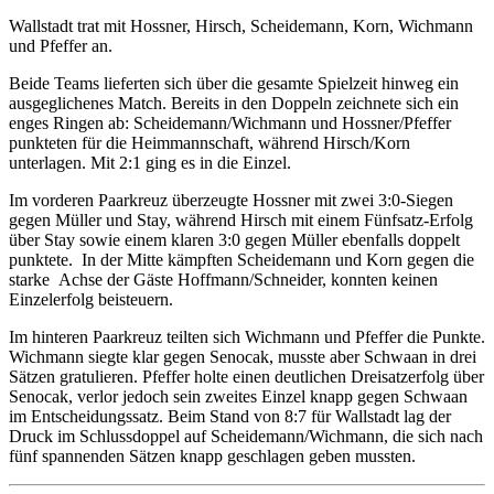
Wallstadt trat mit Hossner, Hirsch, Scheidemann, Korn, Wichmann
und Pfeffer an.
Beide Teams lieferten sich über die gesamte Spielzeit hinweg ein
ausgeglichenes Match. Bereits in den Doppeln zeichnete sich ein
enges Ringen ab: Scheidemann/Wichmann und Hossner/Pfeffer
punkteten für die Heimmannschaft, während Hirsch/Korn
unterlagen. Mit 2:1 ging es in die Einzel.
Im vorderen Paarkreuz überzeugte Hossner mit zwei 3:0-Siegen
gegen Müller und Stay, während Hirsch mit einem Fünfsatz-Erfolg
über Stay sowie einem klaren 3:0 gegen Müller ebenfalls doppelt
punktete. In der Mitte kämpften Scheidemann und Korn gegen die
starke Achse der Gäste Hoffmann/Schneider, konnten keinen
Einzelerfolg beisteuern.
Im hinteren Paarkreuz teilten sich Wichmann und Pfeffer die Punkte.
Wichmann siegte klar gegen Senocak, musste aber Schwaan in drei
Sätzen gratulieren. Pfeffer holte einen deutlichen Dreisatzerfolg über
Senocak, verlor jedoch sein zweites Einzel knapp gegen Schwaan
im Entscheidungssatz. Beim Stand von 8:7 für Wallstadt lag der
Druck im Schlussdoppel auf Scheidemann/Wichmann, die sich nach
fünf spannenden Sätzen knapp geschlagen geben mussten.