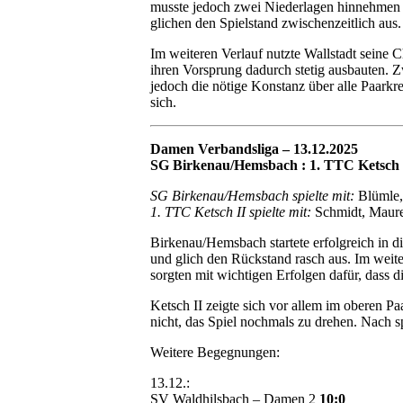
musste jedoch zwei Niederlagen hinnehmen u
glichen den Spielstand zwischenzeitlich aus.
Im weiteren Verlauf nutzte Wallstadt seine 
ihren Vorsprung dadurch stetig ausbauten. 
jedoch die nötige Konstanz über alle Paarkre
sich.
Damen Verbandsliga – 13.12.2025
SG Birkenau/Hemsbach : 1. TTC Ketsch I
SG Birkenau/Hemsbach spielte mit:
Blümle,
1. TTC Ketsch II spielte mit:
Schmidt, Maure
Birkenau/Hemsbach startete erfolgreich in d
und glich den Rückstand rasch aus. Im wei
sorgten mit wichtigen Erfolgen dafür, dass d
Ketsch II zeigte sich vor allem im oberen 
nicht, das Spiel nochmals zu drehen. Nach s
Weitere Begegnungen:
13.12.:
SV Waldhilsbach – Damen 2
10:0