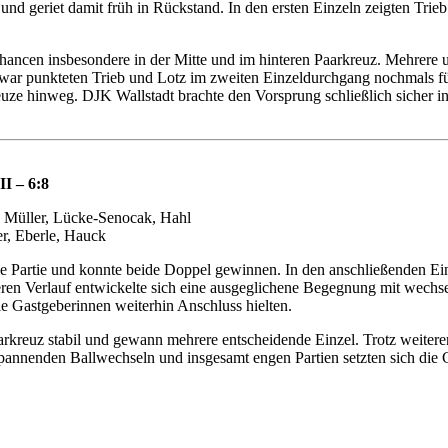
nd geriet damit früh in Rückstand. In den ersten Einzeln zeigten Trie
Chancen insbesondere in der Mitte und im hinteren Paarkreuz. Mehrere 
Zwar punkteten Trieb und Lotz im zweiten Einzeldurchgang nochmals f
uze hinweg. DJK Wallstadt brachte den Vorsprung schließlich sicher ins
I – 6:8
 Müller, Lücke-Senocak, Hahl
r, Eberle, Hauck
ie Partie und konnte beide Doppel gewinnen. In den anschließenden Ein
teren Verlauf entwickelte sich eine ausgeglichene Begegnung mit wec
ie Gastgeberinnen weiterhin Anschluss hielten.
Paarkreuz stabil und gewann mehrere entscheidende Einzel. Trotz weite
pannenden Ballwechseln und insgesamt engen Partien setzten sich die 