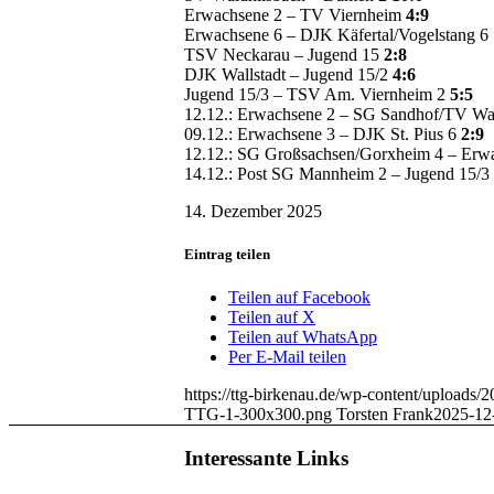
Erwachsene 2 – TV Viernheim
4:9
Erwachsene 6 – DJK Käfertal/Vogelstang 6
TSV Neckarau – Jugend 15
2:8
DJK Wallstadt – Jugend 15/2
4:6
Jugend 15/3 – TSV Am. Viernheim 2
5:5
12.12.: Erwachsene 2 – SG Sandhof/TV W
09.12.: Erwachsene 3 – DJK St. Pius 6
2:9
12.12.: SG Großsachsen/Gorxheim 4 – Erw
14.12.: Post SG Mannheim 2 – Jugend 15/3
14. Dezember 2025
Eintrag teilen
Teilen auf Facebook
Teilen auf X
Teilen auf WhatsApp
Per E-Mail teilen
https://ttg-birkenau.de/wp-content/upload
TTG-1-300x300.png
Torsten Frank
2025-12
Interessante Links