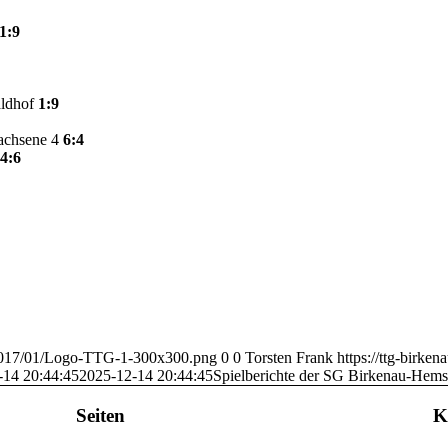
1:9
aldhof
1:9
achsene 4
6:4
4:6
s/2017/01/Logo-TTG-1-300x300.png
0
0
Torsten Frank
https://ttg-birke
-14 20:44:45
2025-12-14 20:44:45
Spielberichte der SG Birkenau-Hem
Seiten
K