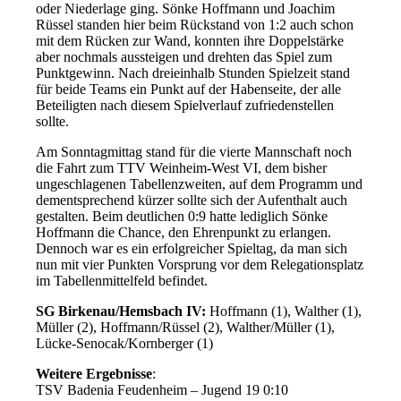
oder Niederlage ging. Sönke Hoffmann und Joachim
Rüssel standen hier beim Rückstand von 1:2 auch schon
mit dem Rücken zur Wand, konnten ihre Doppelstärke
aber nochmals aussteigen und drehten das Spiel zum
Punktgewinn. Nach dreieinhalb Stunden Spielzeit stand
für beide Teams ein Punkt auf der Habenseite, der alle
Beteiligten nach diesem Spielverlauf zufriedenstellen
sollte.
Am Sonntagmittag stand für die vierte Mannschaft noch
die Fahrt zum TTV Weinheim-West VI, dem bisher
ungeschlagenen Tabellenzweiten, auf dem Programm und
dementsprechend kürzer sollte sich der Aufenthalt auch
gestalten. Beim deutlichen 0:9 hatte lediglich Sönke
Hoffmann die Chance, den Ehrenpunkt zu erlangen.
Dennoch war es ein erfolgreicher Spieltag, da man sich
nun mit vier Punkten Vorsprung vor dem Relegationsplatz
im Tabellenmittelfeld befindet.
SG Birkenau/Hemsbach IV:
Hoffmann (1), Walther (1),
Müller (2), Hoffmann/Rüssel (2), Walther/Müller (1),
Lücke-Senocak/Kornberger (1)
Weitere Ergebnisse
:
TSV Badenia Feudenheim – Jugend 19 0:10