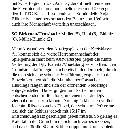
mit 9:1 erfolgreich war. Am Tag darauf hielt man erneut
die Favoritenrolle inne und spielte diese mit 10:0 gegen
den 1. TTC Ketsch II vollends aus. Somit bleibt Anja
Blümle bei einer hervorragenden Bilanz von 18:0 wie
auch ihre Mannschaft weiterhin ungeschlagen.
SG Birkenau/Hemsbach:
Müller (5), Hahl (6), Blümle
(6), Müller/Blümle (2)
Mehr Abstand von den Abstiegsplätzen der Kreisklasse
A1 konnte sich die vierte Herrenmannschaft der
Spielgemeinschaft beim Auswärtsspiel gegen die fünfte
Vertretung der DjK Käfertal/Vogelstang verschaffen. Den
Grundstein dafür legte man bereits in den Doppeln, durch
die man sich eine schnelle 3:0-Führung erspielte. In den
Einzeln konnten sich die Mannheimer Gastgeber
allerdings fangen und sich der drohenden Niederlage
entgegenstellen. Dabei gingen fünf Partien in den
entscheidenden fünften Satz, in denen sich die DjK
viermal durchsetzen konnte. Am unglücklichsten verlief
Joachim Rüssels zweites Einzel, der schon mit 2:0 vorne
lag, sich am Schluss jedoch mit 15:17 im
Entscheidungssatz geschlagen geben musste. So gelang es
Käfertal in der Crunchtime doch noch vorbeizuziehen,
sodass es für die SG im Schlussdoppel um Unentschieden