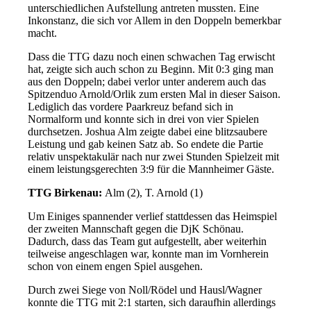
unterschiedlichen Aufstellung antreten mussten. Eine
Inkonstanz, die sich vor Allem in den Doppeln bemerkbar
macht.
Dass die TTG dazu noch einen schwachen Tag erwischt
hat, zeigte sich auch schon zu Beginn. Mit 0:3 ging man
aus den Doppeln; dabei verlor unter anderem auch das
Spitzenduo Arnold/Orlik zum ersten Mal in dieser Saison.
Lediglich das vordere Paarkreuz befand sich in
Normalform und konnte sich in drei von vier Spielen
durchsetzen. Joshua Alm zeigte dabei eine blitzsaubere
Leistung und gab keinen Satz ab. So endete die Partie
relativ unspektakulär nach nur zwei Stunden Spielzeit mit
einem leistungsgerechten 3:9 für die Mannheimer Gäste.
TTG Birkenau:
Alm (2), T. Arnold (1)
Um Einiges spannender verlief stattdessen das Heimspiel
der zweiten Mannschaft gegen die DjK Schönau.
Dadurch, dass das Team gut aufgestellt, aber weiterhin
teilweise angeschlagen war, konnte man im Vornherein
schon von einem engen Spiel ausgehen.
Durch zwei Siege von Noll/Rödel und Hausl/Wagner
konnte die TTG mit 2:1 starten, sich daraufhin allerdings