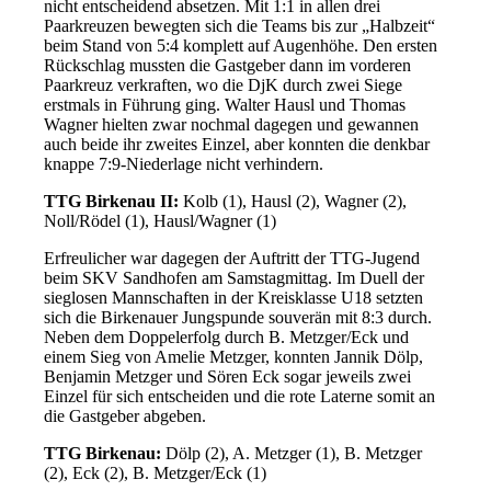
nicht entscheidend absetzen. Mit 1:1 in allen drei
Paarkreuzen bewegten sich die Teams bis zur „Halbzeit“
beim Stand von 5:4 komplett auf Augenhöhe. Den ersten
Rückschlag mussten die Gastgeber dann im vorderen
Paarkreuz verkraften, wo die DjK durch zwei Siege
erstmals in Führung ging. Walter Hausl und Thomas
Wagner hielten zwar nochmal dagegen und gewannen
auch beide ihr zweites Einzel, aber konnten die denkbar
knappe 7:9-Niederlage nicht verhindern.
TTG Birkenau II:
Kolb (1), Hausl (2), Wagner (2),
Noll/Rödel (1), Hausl/Wagner (1)
Erfreulicher war dagegen der Auftritt der TTG-Jugend
beim SKV Sandhofen am Samstagmittag. Im Duell der
sieglosen Mannschaften in der Kreisklasse U18 setzten
sich die Birkenauer Jungspunde souverän mit 8:3 durch.
Neben dem Doppelerfolg durch B. Metzger/Eck und
einem Sieg von Amelie Metzger, konnten Jannik Dölp,
Benjamin Metzger und Sören Eck sogar jeweils zwei
Einzel für sich entscheiden und die rote Laterne somit an
die Gastgeber abgeben.
TTG Birkenau:
Dölp (2), A. Metzger (1), B. Metzger
(2), Eck (2), B. Metzger/Eck (1)