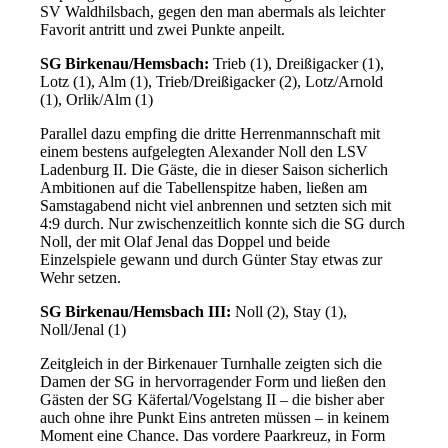
SV Waldhilsbach, gegen den man abermals als leichter
Favorit antritt und zwei Punkte anpeilt.
SG Birkenau/Hemsbach:
Trieb (1), Dreißigacker (1),
Lotz (1), Alm (1), Trieb/Dreißigacker (2), Lotz/Arnold
(1), Orlik/Alm (1)
Parallel dazu empfing die dritte Herrenmannschaft mit
einem bestens aufgelegten Alexander Noll den LSV
Ladenburg II. Die Gäste, die in dieser Saison sicherlich
Ambitionen auf die Tabellenspitze haben, ließen am
Samstagabend nicht viel anbrennen und setzten sich mit
4:9 durch. Nur zwischenzeitlich konnte sich die SG durch
Noll, der mit Olaf Jenal das Doppel und beide
Einzelspiele gewann und durch Günter Stay etwas zur
Wehr setzen.
SG Birkenau/Hemsbach III:
Noll (2), Stay (1),
Noll/Jenal (1)
Zeitgleich in der Birkenauer Turnhalle zeigten sich die
Damen der SG in hervorragender Form und ließen den
Gästen der SG Käfertal/Vogelstang II – die bisher aber
auch ohne ihre Punkt Eins antreten müssen – in keinem
Moment eine Chance. Das vordere Paarkreuz, in Form