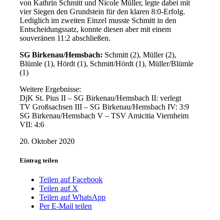
von Kathrin Schmitt und Nicole Müller, legte dabei mit
vier Siegen den Grundstein für den klaren 8:0-Erfolg.
Lediglich im zweiten Einzel musste Schmitt in den
Entscheidungssatz, konnte diesen aber mit einem
souveränen 11:2 abschließen.
SG Birkenau/Hemsbach:
Schmitt (2), Müller (2),
Blümle (1), Hördt (1), Schmitt/Hördt (1), Müller/Blümle
(1)
Weitere Ergebnisse:
DjK St. Pius II – SG Birkenau/Hemsbach II: verlegt
TV Großsachsen III – SG Birkenau/Hemsbach IV: 3:9
SG Birkenau/Hemsbach V – TSV Amicitia Viernheim
VII: 4:6
20. Oktober 2020
Eintrag teilen
Teilen auf Facebook
Teilen auf X
Teilen auf WhatsApp
Per E-Mail teilen