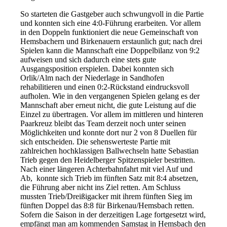
So starteten die Gastgeber auch schwungvoll in die Partie
und konnten sich eine 4:0-Führung erarbeiten. Vor allem
in den Doppeln funktioniert die neue Gemeinschaft von
Hemsbachern und Birkenauern erstaunlich gut; nach drei
Spielen kann die Mannschaft eine Doppelbilanz von 9:2
aufweisen und sich dadurch eine stets gute
Ausgangsposition erspielen. Dabei konnten sich
Orlik/Alm nach der Niederlage in Sandhofen
rehabilitieren und einen 0:2-Rückstand eindrucksvoll
aufholen. Wie in den vergangenen Spielen gelang es der
Mannschaft aber erneut nicht, die gute Leistung auf die
Einzel zu übertragen. Vor allem im mittleren und hinteren
Paarkreuz bleibt das Team derzeit noch unter seinen
Möglichkeiten und konnte dort nur 2 von 8 Duellen für
sich entscheiden. Die sehenswerteste Partie mit
zahlreichen hochklassigen Ballwechseln hatte Sebastian
Trieb gegen den Heidelberger Spitzenspieler bestritten.
Nach einer längeren Achterbahnfahrt mit viel Auf und
Ab, konnte sich Trieb im fünften Satz mit 8:4 absetzen,
die Führung aber nicht ins Ziel retten. Am Schluss
mussten Trieb/Dreißigacker mit ihrem fünften Sieg im
fünften Doppel das 8:8 für Birkenau/Hemsbach retten.
Sofern die Saison in der derzeitigen Lage fortgesetzt wird,
empfängt man am kommenden Samstag in Hemsbach den